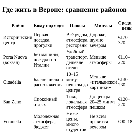
Где жить в Вероне: сравнение районов
Средн
Район
Кому подходит
Плюсы
Минусы
цен
Первая
Всё рядом,
Дороже,
Исторический
€170–
поездка,
атмосфера,
шумно
центр
320
прогулки
рестораны
вечером
Удобный
Без машины,
Porta Nuova
транспорт,
Меньше
€110–
поездки по
(вокзал)
дешевле
атмосферы
220
Италии
отели
10–15
Меньше
Баланс цены и
минут
€130–
Cittadella
«итальянской
расположения
пешком до
230
картинки»
центра
Тихо,
До центра
Спокойный
€120–
San Zeno
локальная
20–25 минут
отдых
220
атмосфера
пешком
Ниже
Молодёжная
Не всем
цены,
Veronetta
атмосфера,
нравится
€90–1
много
бюджет
вечером
студентов