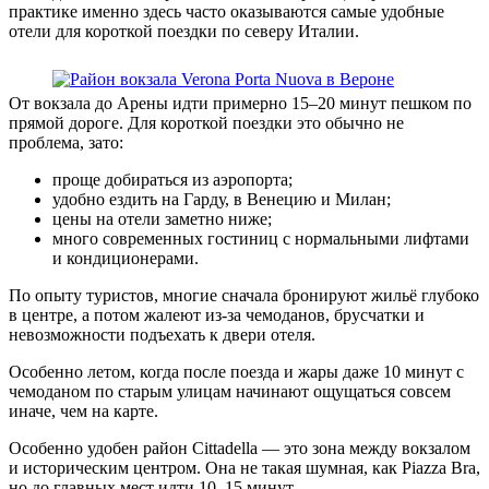
практике именно здесь часто оказываются самые удобные
отели для короткой поездки по северу Италии.
От вокзала до Арены идти примерно 15–20 минут пешком по
прямой дороге. Для короткой поездки это обычно не
проблема, зато:
проще добираться из аэропорта;
удобно ездить на Гарду, в Венецию и Милан;
цены на отели заметно ниже;
много современных гостиниц с нормальными лифтами
и кондиционерами.
По опыту туристов, многие сначала бронируют жильё глубоко
в центре, а потом жалеют из-за чемоданов, брусчатки и
невозможности подъехать к двери отеля.
Особенно летом, когда после поезда и жары даже 10 минут с
чемоданом по старым улицам начинают ощущаться совсем
иначе, чем на карте.
Особенно удобен район Cittadella — это зона между вокзалом
и историческим центром. Она не такая шумная, как Piazza Bra,
но до главных мест идти 10–15 минут.