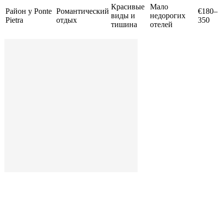
Красивые
Мало
Район у Ponte
Романтический
€180–
виды и
недорогих
Pietra
отдых
350
тишина
отелей