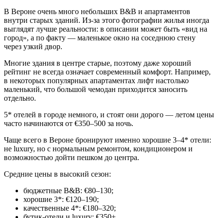
В Вероне очень много небольших B&B и апартаментов
внутри старых зданий. Из-за этого фотографии жилья иногда
выглядят лучше реальности: в описании может быть «вид на
город», а по факту — маленькое окно на соседнюю стену
через узкий двор.
Многие здания в центре старые, поэтому даже хороший
рейтинг не всегда означает современный комфорт. Например,
в некоторых популярных апартаментах лифт настолько
маленький, что большой чемодан приходится заносить
отдельно.
5* отелей в городе немного, и стоят они дорого — летом цены
часто начинаются от €350–500 за ночь.
Чаще всего в Вероне бронируют именно хорошие 3–4* отели:
не luxury, но с нормальным ремонтом, кондиционером и
возможностью дойти пешком до центра.
Средние цены в высокий сезон:
бюджетные B&B: €80–130;
хорошие 3*: €120–190;
качественные 4*: €180–320;
бутик-отели и luxury: €350+.