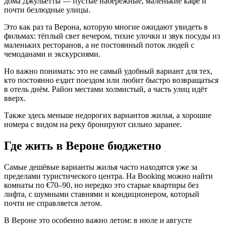
дома Джульетты — пустые набережные, маленькие кафе и
почти безлюдные улицы.
Это как раз та Верона, которую многие ожидают увидеть в
фильмах: тёплый свет вечером, тихие улочки и звук посуды из
маленьких ресторанов, а не постоянный поток людей с
чемоданами и экскурсиями.
Но важно понимать: это не самый удобный вариант для тех,
кто постоянно ездит поездом или любит быстро возвращаться
в отель днём. Район местами холмистый, а часть улиц идёт
вверх.
Также здесь меньше недорогих вариантов жилья, а хорошие
номера с видом на реку бронируют сильно заранее.
Где жить в Вероне бюджетно
Самые дешёвые варианты жилья часто находятся уже за
пределами туристического центра. На Booking можно найти
комнаты по €70–90, но нередко это старые квартиры без
лифта, с шумными ставнями и кондиционером, который
почти не справляется летом.
В Вероне это особенно важно летом: в июле и августе