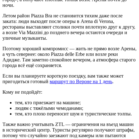
ночи.
Летом район Piazza Bra не становится тихим даже после
заката: люди выходят после оперы в Arena di Verona,
рестораны выставляют столики почти вплотную друг к другу,
а возле Via Mazzini до позднего вечера остаются очереди и
уличные музыканты.
Поэтому хороший компромисс — жить не прямо возле Арены,
а чуть севернее: около Piazza delle Erbe или возле реки
Адидже. Там заметно спокойнее вечером, а атмосфера старого
города всё ещё сохраняется.
Если вы планируете короткую поездку, вам также может
пригодиться готовый
маршрут по Вероне на 1 день
.
Кому не подойдёт:
тем, кто приезжает на машине;
людям с тяжёлыми чемоданами;
тем, кто плохо переносит шум и туристические толпы.
Также важно учитывать ZTL — ограничения на въезд машин
в исторический центр. Туристы регулярно получают штрафы,
потому что случайно заезжают под камеры или пытаются