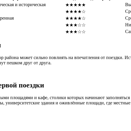
ческая и историческая
Вы
★★★★★
Ср
★★★★☆
еренная
Ср
★★★★☆
Ни
★★★☆☆
Са
★★★☆☆
м
р района может сильно повлиять на впечатления от поездки. Ист
ут пешком друг от друга.
ервой поездки
ыми площадями и кафе, столики которых начинают заполняться е
ы, университетские здания и оживлённые площади, где местные