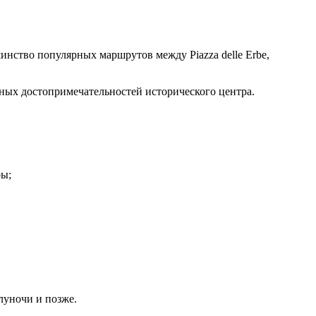
шинство популярных маршрутов между Piazza delle Erbe,
вных достопримечательностей исторического центра.
ры;
олуночи и позже.