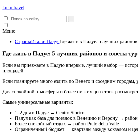
kuku.
travel
Меню
Страны
Италия
Падуя
Где жить в Падуе: 5 лучших районов
Где жить в Падуе: 5 лучших районов и советы ту
Если вы приезжаете в Падую впервые, лучший выбор — историч
площадей.
Если планируете много ездить по Венето и соседним городам, у
Для спокойной атмосферы и более низких цен стоит рассмотреть
Самые универсальные варианты:
1–2 дня в Падуе → Centro Storico
Падуя как база для поездок в Венецию и Верону → район
Более спокойный отдых → район Prato della Valle
Ограниченный бюджет → кварталы между вокзалом и це