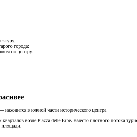
тектуру;
арого города;
ком по центру.
красивее
 — находится в южной части исторического центра.
кварталов возле Piazza delle Erbe. Вместо плотного потока тур
г площади.