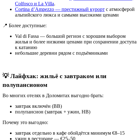
Colfosco и La Villa
.
Cortina d’Ampezzo — престижный курорт
с атмосферой
альпийского люкса и самыми высокими ценами
📍 Более доступные:
Val di Fassa — большой регион с хорошим выбором
жилья и более низкими ценами при сохранении доступа
к катанию
небольшие деревни рядом с подъёмниками
💡 Лайфхак: жильё с завтраком или
полупансионом
Во многих отелях в Доломитах выгодно брать:
завтрак включён (BB)
полупансион (завтрак + ужин, HB)
Почему это выгодно:
завтрак отдельно в кафе обойдётся минимум €8–15
ужин в ресторане — €25–50