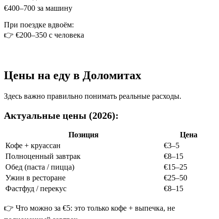
€400–700 за машину
При поездке вдвоём:
👉 €200–350 с человека
Цены на еду в Доломитах
Здесь важно правильно понимать реальные расходы.
Актуальные цены (2026):
Позиция
Цена
Кофе + круассан
€3–5
Полноценный завтрак
€8–15
Обед (паста / пицца)
€15–25
Ужин в ресторане
€25–50
Фастфуд / перекус
€8–15
👉 Что можно за €5: это только кофе + выпечка, не