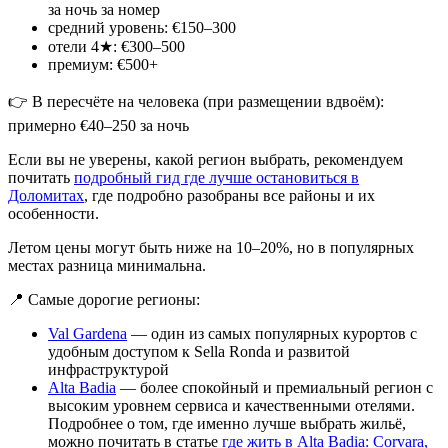
за ночь за номер
средний уровень: €150–300
отели 4★: €300–500
премиум: €500+
👉 В пересчёте на человека (при размещении вдвоём):
примерно €40–250 за ночь
Если вы не уверены, какой регион выбрать, рекомендуем
почитать
подробный гид где лучше остановиться в
Доломитах
, где подробно разобраны все районы и их
особенности.
Летом цены могут быть ниже на 10–20%, но в популярных
местах разница минимальна.
📍 Самые дорогие регионы:
Val Gardena
— один из самых популярных курортов с
удобным доступом к Sella Ronda и развитой
инфраструктурой
Alta Badia
— более спокойный и премиальный регион с
высоким уровнем сервиса и качественными отелями.
Подробнее о том, где именно лучше выбрать жильё,
можно почитать в статье
где жить в Alta Badia: Corvara,