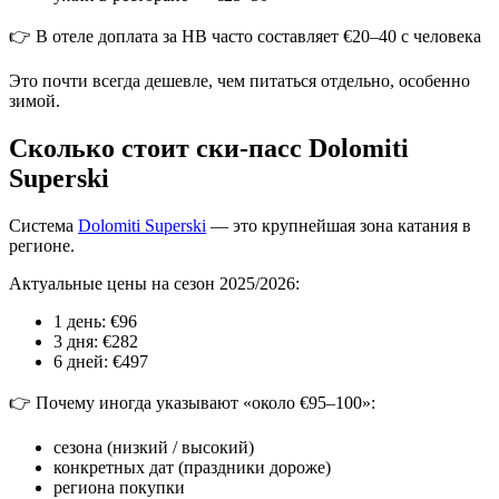
👉 В отеле доплата за HB часто составляет €20–40 с человека
Это почти всегда дешевле, чем питаться отдельно, особенно
зимой.
Сколько стоит ски-пасс Dolomiti
Superski
Система
Dolomiti Superski
— это крупнейшая зона катания в
регионе.
Актуальные цены на сезон 2025/2026:
1 день: €96
3 дня: €282
6 дней: €497
👉 Почему иногда указывают «около €95–100»:
сезона (низкий / высокий)
конкретных дат (праздники дороже)
региона покупки