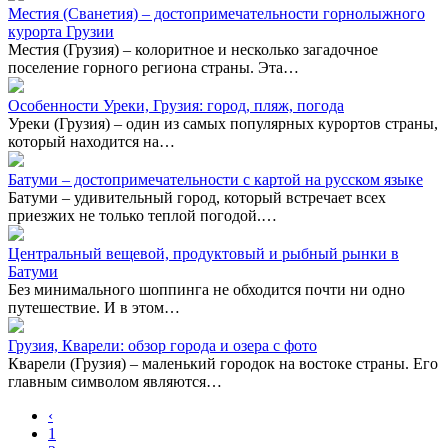
Местия (Сванетия) – достопримечательности горнолыжного
курорта Грузии
Местия (Грузия) – колоритное и несколько загадочное
поселение горного региона страны. Эта…
Особенности Уреки, Грузия: город, пляж, погода
Уреки (Грузия) – один из самых популярных курортов страны,
который находится на…
Батуми – достопримечательности с картой на русском языке
Батуми – удивительный город, который встречает всех
приезжих не только теплой погодой.…
Центральный вещевой, продуктовый и рыбный рынки в
Батуми
Без минимального шоппинга не обходится почти ни одно
путешествие. И в этом…
Грузия, Кварели: обзор города и озера с фото
Кварели (Грузия) – маленький городок на востоке страны. Его
главным символом являются…
‹
1