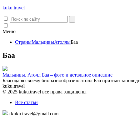
kuku.
travel
Меню
Страны
Мальдивы
Атоллы
Баа
Баа
Мальдивы, Атолл Баа – фото и детальное описание
Благодаря своему биоразнообразию атолл Баа признан заповед
kuku.travel
© 2025 kuku.travel все права защищены
Все статьи
a.kuku.travel@gmail.com