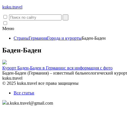
kuku.
travel
Меню
Страны
Германия
Города и курорты
Баден-Баден
Баден-Баден
Курорт Баден-Баден в Германии: вся информация с фото
Баден-Баден (Германия) – известный бальнеологический курор
kuku.travel
© 2025 kuku.travel все права защищены
Все статьи
a.kuku.travel@gmail.com